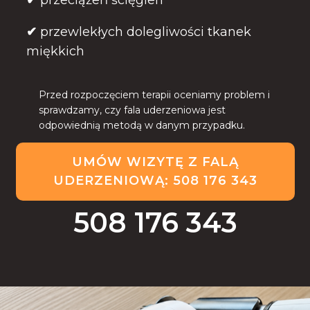
✔
przeciążeń ścięgien
✔
przewlekłych dolegliwości tkanek
miękkich
Przed rozpoczęciem terapii oceniamy problem i
sprawdzamy, czy fala uderzeniowa jest
odpowiednią metodą w danym przypadku.
UMÓW WIZYTĘ Z FALĄ
UDERZENIOWĄ:
508 176 343
508 176 343