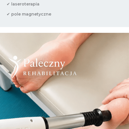
✔
laseroterapia
✔
pole magnetyczne