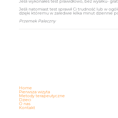
Jeśli wykonałeś test prawidłowo, bez wysiłku- gra
Jeśli natomiast test sprawił Ci trudność lub w og
dzięki któremu w zaledwie kilka minut dziennie p
Przemek Paleczny
Home
Pierwsza wizyta
Metody terapeutyczne
Dzieci
O nas
Kontakt