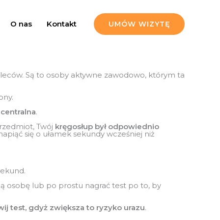
O nas
Kontakt
UMÓW WIZYTĘ
 pleców. Są to osoby aktywne zawodowo, którym ta
ony.
 centralna
.
przedmiot, Twój
kręgosłup był odpowiednio
 napiąć się o ułamek sekundy wcześniej niż
sekund.
 osobę lub po prostu nagrać test po to, by
wij test, gdyż zwiększa to ryzyko urazu
.