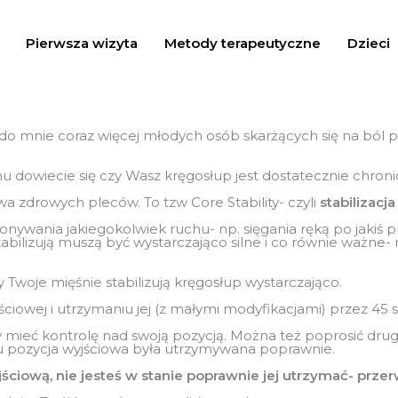
Pierwsza wizyta
Metody terapeutyczne
Dzieci
 do mnie coraz więcej młodych osób skarżących się na ból
u dowiecie się czy Wasz kręgosłup jest dostatecznie chroni
a zdrowych pleców. To tzw Core Stability- czyli
stabilizacja
nywania jakiegokolwiek ruchu- np. sięgania ręką po jakiś 
stabilizują muszą być wystarczająco silne i co równie ważne-
 Twoje mięśnie stabilizują kręgosłup wystarczająco.
ściowej i utrzymaniu jej (z małymi modyfikacjami) przez 45 
 mieć kontrolę nad swoją pozycją. Można też poprosić drugą
tu pozycja wyjściowa była utrzymywana poprawnie.
yjściową, nie jesteś w stanie poprawnie jej utrzymać- przer