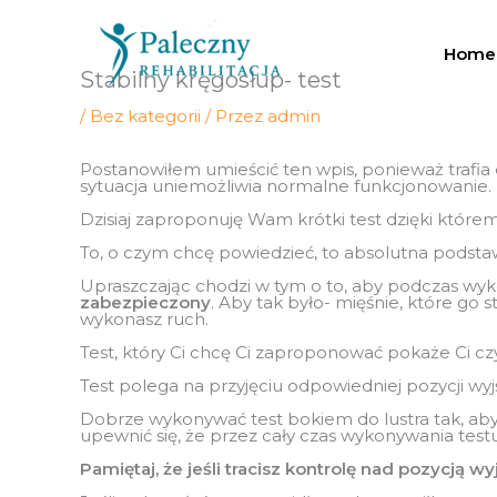
Przejdź
do
treści
Home
Stabilny kręgosłup- test
/
Bez kategorii
/ Przez
admin
Postanowiłem umieścić ten wpis, ponieważ trafia
sytuacja uniemożliwia normalne funkcjonowanie.
Dzisiaj zaproponuję Wam krótki test dzięki którem
To, o czym chcę powiedzieć, to absolutna podstaw
Upraszczając chodzi w tym o to, aby podczas wyko
zabezpieczony
. Aby tak było- mięśnie, które go 
wykonasz ruch.
Test, który Ci chcę Ci zaproponować pokaże Ci czy
Test polega na przyjęciu odpowiedniej pozycji wyj
Dobrze wykonywać test bokiem do lustra tak, aby
upewnić się, że przez cały czas wykonywania tes
Pamiętaj, że jeśli tracisz kontrolę nad pozycją w