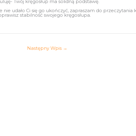
tuluję- Twój kręgosłup ma solidną podstawę.
óle nie udało Ci się go ukończyć, zapraszam do przeczytani
oprawisz stabilność swojego kręgosłupa.
Następny Wpis
→